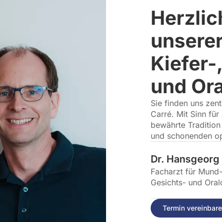
Herzlic
unserer
Kiefer-
und Ora
Sie finden uns zen
Carré. Mit Sinn für
bewährte Traditio
und schonenden op
Dr. Hansgeorg 
Facharzt für Mund-,
Gesichts- und Oral
Termin vereinbar